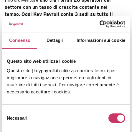
fino a diventare
uno tra i primi 20 operatori del
settore con un tasso di crescita costante nel
tempo. Oggi Key Payroll conta 3 sedi su tutto il
territorio italiano
(Milano, Roma, Pescara) e un
portfolio di
oltre 130 aziende di ogni settore e
dimensione
.
Consenso
Dettagli
Informazioni sui cookie
Questo sito web utilizza i cookie
Questo sito (keypayroll.it) utilizza cookies tecnici per
migliorare la navigazione e permettere agli utenti di
usufruire di tutti i servizi. Per navigare correttamente è
necessario accettare i cookies.
Grazie a un Team di lavoro aggiornato e professionale, lo
Studio Garofoli
è in grado di affiancare aziende di
piccole, medie e grandi dimensioni in tutte le aree di
Selezione
Necessari
pertinenza della consulenza del lavoro
, arrivando a
del
gestire oggi oltre 100 contratti collettivi nazionali di
consenso