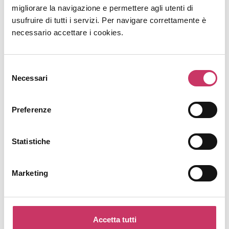
migliorare la navigazione e permettere agli utenti di
usufruire di tutti i servizi. Per navigare correttamente è
necessario accettare i cookies.
Selezione
Necessari
del
consenso
Preferenze
Statistiche
Nuove assunzioni incentivate:
Marketing
pubblicazione obbligatoria delle
vacancy sul SIISL
venerdì, 24 Luglio 2026
Accetta tutti