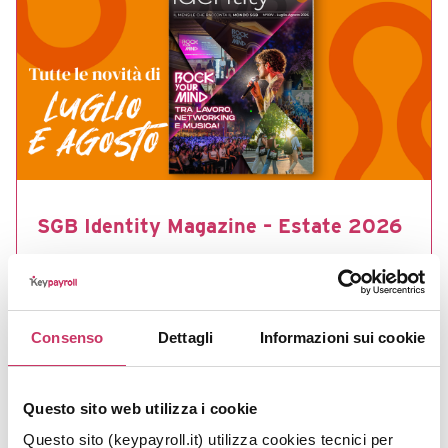
SGB Identity Magazine – Estate 2026
venerdì, 31 Luglio 2026
Non sai cosa leggere quest'estate? Sfoglia il nostro
magazine. Al suo interno troverai tante news dal
Consenso
Dettagli
Informazioni sui cookie
mondo HR, tutorial per trovare lavoro, opportunità
di formazione, novità normative, amministrative e
molto altro ancora!
Questo sito web utilizza i cookie
Questo sito (keypayroll.it) utilizza cookies tecnici per