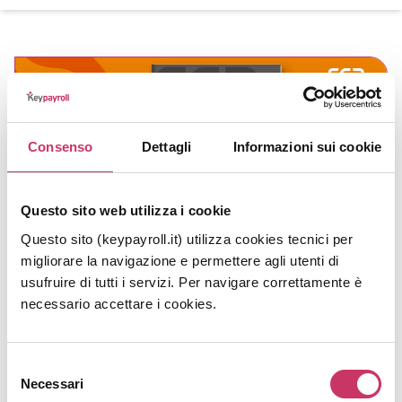
Consenso
Dettagli
Informazioni sui cookie
Questo sito web utilizza i cookie
Questo sito (keypayroll.it) utilizza cookies tecnici per
migliorare la navigazione e permettere agli utenti di
usufruire di tutti i servizi. Per navigare correttamente è
SGB Identity Magazine – Estate 2026
necessario accettare i cookies.
venerdì, 31 Luglio 2026
Non sai cosa leggere quest'estate? Sfoglia il nostro
Selezione
Necessari
magazine. Al suo interno troverai tante news dal
del