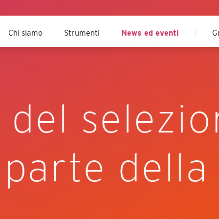
Chi siamo
Strumenti
News ed eventi
G
 del selezi
a parte della