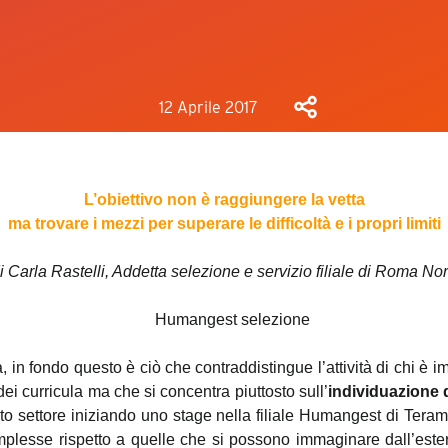
12 Aprile 2017
L’obiettivo non è raggiungere la vetta
ma
trovare i mezzi per superare le difficoltà e i propri limiti
i Carla Rastelli, Addetta selezione e servizio filiale di Roma No
, in fondo questo è ciò che contraddistingue l’attività di chi è i
dei curricula ma che si concentra piuttosto sull’
individuazione d
o settore iniziando uno stage nella filiale Humangest di Tera
mplesse rispetto a quelle che si possono immaginare dall’este