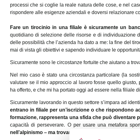
processi che si coglie la reale natura delle cose, e nel caso
rispondere alle esigenze aziendali e doversi relazionare co
Fare un tirocinio in una filiale è sicuramente un banc
quotidiano di selezione delle risorse e di individuazione d
delle possibilità che l’azienda ha dato a me: la fine del t
mai di vista gli obiettivi e sapendo individuare le opportunit
Sicuramente sono le circostanze fortuite che aiutano a tro
Nel mio caso è stato una circostanza particolare (la sost
valutare se il mio approccio al lavoro fosse quello giusto, 
ha offerto, e che mi ha portato oggi ad essere nella filiale
Sicuramente lavorando in questo settore s’impara ad identif
entrano in filiale per un’iscrizione o che rispondono
formazione, rappresenta una sfida che può diventare po
capacità di perseverare. O per usare una metafora sport
nell’alpinismo – ma trovare continuamente i mezzi per supe