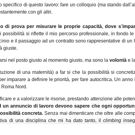
 specifico di questo lavoro: fare un colloquio (ma stando dall’al
stantemente con gli altri.
o di prova per misurare le proprie capacità, dove s’impara
i possibilità si riflette il mio percorso professionale, in fondo
irocinio e il passaggio ad un contratto sono rappresentative di 
à giuste.
varsi nel posto giusto al momento giusto, ma sono la
volontà
e l
ituzione di una maternità) a far si che la possibilità si concr
per imparare a definire le priorità, per fare autocritica. Un ann
 di Roma Nord.
icare e a valorizzare le risorse, prestando attenzione alle pote
 ad un annuncio di lavoro devono sapere che ogni opportuni
ssibilità concreta.
Senza mai dimenticare che oltre alle compe
iva di una disciplina che mi ha dato tanto, il
climbing
inse
rare le difficoltà e i propri limiti.