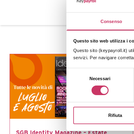
Consenso
Questo sito web utilizza i c
Questo sito (keypayroll.it) uti
servizi. Per navigare corrett
Selezione
Necessari
del
consenso
Rifiuta
SGB Identity Magazine – Estate