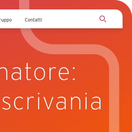
ruppo
Contatti
Cerca
onatore:
 scrivania