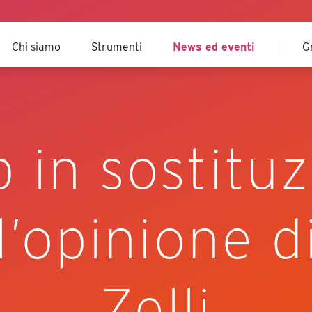
Chi siamo
Strumenti
News ed eventi
G
 in sostitu
l’opinione d
Zelli