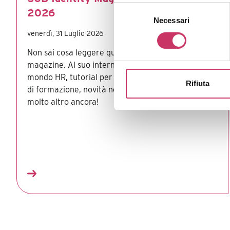
Selezione
2026
Necessari
del
consenso
venerdì, 31 Luglio 2026
Non sai cosa leggere quest'estate? Sfoglia il nostro
magazine. Al suo interno troverai tante news dal
mondo HR, tutorial per trovare lavoro, opportunità
Rifiuta
di formazione, novità normative, amministrative e
molto altro ancora!