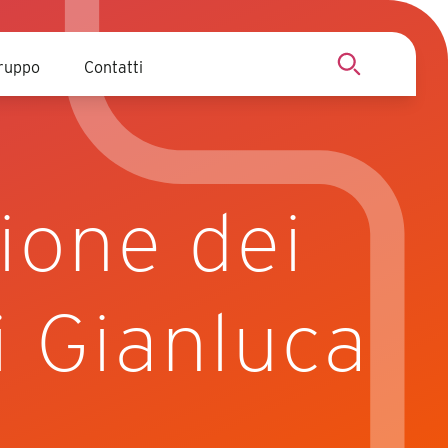
ruppo
Contatti
Cerca
zione dei
i Gianluca