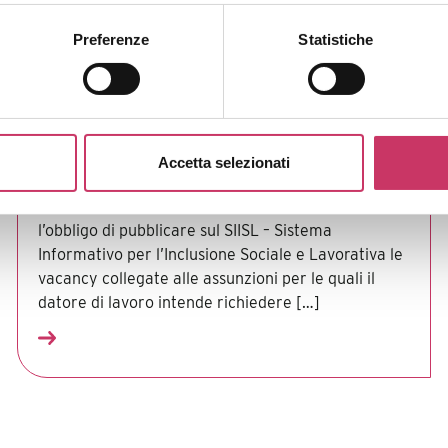
Nuove assunzioni incentivate:
pubblicazione obbligatoria delle
Preferenze
Statistiche
vacancy sul SIISL
venerdì, 24 Luglio 2026
Le procedure relative alle assunzioni incentivate si
arricchiscono di un nuovo adempimento. L’articolo
Accetta selezionati
14 del Decreto Sicurezza sul lavoro, D.L. 159/2025,
convertito dalla L. 198/2025, ha infatti introdotto
l’obbligo di pubblicare sul SIISL – Sistema
Informativo per l’Inclusione Sociale e Lavorativa le
vacancy collegate alle assunzioni per le quali il
datore di lavoro intende richiedere […]