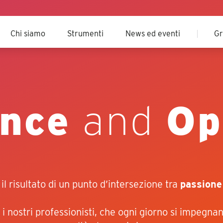
Chi siamo
Strumenti
News ed eventi
Gr
nce
and
Op
 il risultato di un punto d’intersezione tra
passione
i nostri professionisti, che ogni giorno si impegn