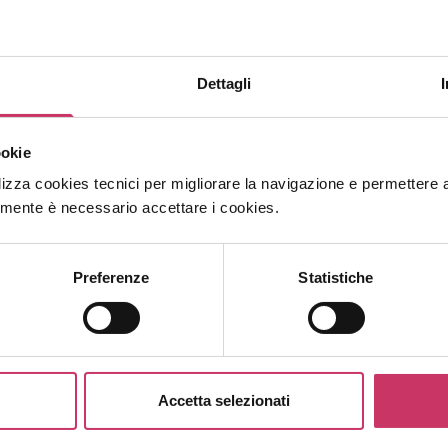
Chief Operating Officer
Nato a Roma nel 1975 e laureato in Scienze Pol
Dettagli
25 anni di esperienza nel settore delle risors
ambito sales e direzione commerciale. Dopo 
entra in Adecco dove ricopre ruoli di crescen
ookie
SVP & Global Managing Director Premium Acc
internazionale tra Usa, Europa ed Asia.
lizza cookies tecnici per migliorare la navigazione e permettere agli
Esperto di soluzioni di staffing, ha guidato te
amente è necessario accettare i cookies.
alto impatto per clienti multinazionali. Dopo
consulenza direzionale, nel 2025 entra in 
con l’obiettivo di generare valore sostenibile p
Preferenze
Statistiche
Autore di saggi sul mondo delle vendite e della 
nella prevenzione delle dipendenze patolog
approccio etico, responsabile e inclusivo al la
Accetta selezionati