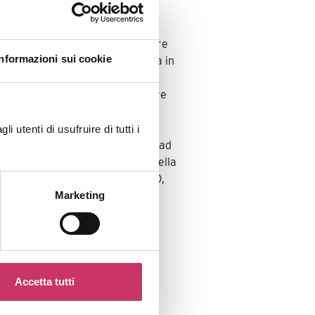
itiche, Andrea Zirilli vanta oltre
Informazioni sui cookie
e umane, con una solida carriera in
gli inizi come Account Manager,
te responsabilità fino a diventare
ounts, operando su scala
 utenti di usufruire di tutti i
am globali e sviluppato progetti ad
 un’esperienza imprenditoriale nella
SGB Humangest Holding come COO,
er clienti e territori.
Marketing
flessibilità nel lavoro, è attivo
iche, promuove da sempre un
voro.
Accetta tutti