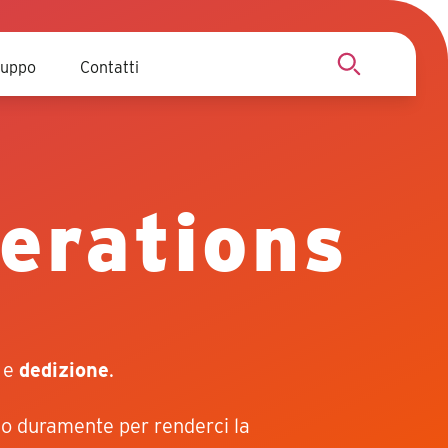
uppo
Contatti
Cerca
erations
e
dedizione
.
ano duramente per renderci la