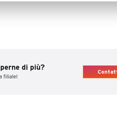
perne di più?
Contat
 filiale!