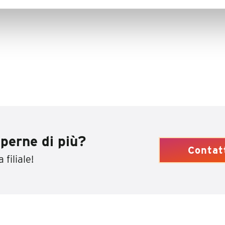
perne di più?
Contat
 filiale!