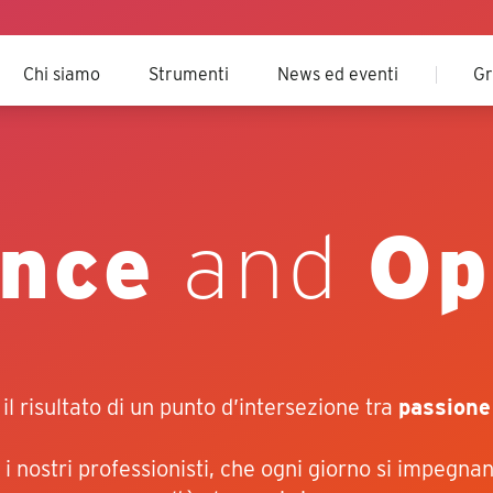
Chi siamo
Strumenti
News ed eventi
Gr
nce
and
Op
 il risultato di un punto d’intersezione tra
passione
i nostri professionisti, che ogni giorno si impegn