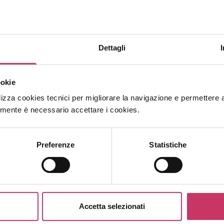
Managing Director Hum
Nata a Luzzi (CS), si laurea in Psicologia del 
l’Università degli Studi di Torino con consegue
Dettagli
all’Albo degli Psicologi. Da sempre interessat
lavora a Torino prima come Consulente in se
“Michelin S.p.A” e, in seguito, come Direttore
ookie
Mio S.p.A”. Entra nel team Humangest nel fe
lizza cookies tecnici per migliorare la navigazione e permettere agli
prima persona all’apertura della filiale di To
amente è necessario accettare i cookies.
Selezione per poi passare, dopo un anno, alla 
continua il suo percorso di crescita in azien
Servizio della Direzione Operativa Nord e, d
Preferenze
Statistiche
Account, ruolo che l’ha portata ad interfaccia
partner del Gruppo a livello nazionale. Nel 2
l’incarico di Direttore Commerciale Sud Italia
Vendite Italia. Nel 2024 assume l’incarico di
Accetta selezionati