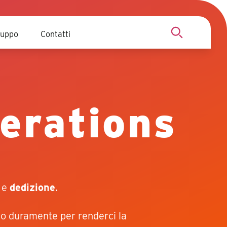
uppo
Contatti
Cerca
erations
e
dedizione
.
ano duramente per renderci la