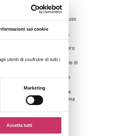
angest
lavoro e delle organizzazioni presso
nte abilitazione e iscrizione
Informazioni sui cookie
a al settore delle risorse umane,
lezione e formazione presso
 di Filiale presso l’Agenzia “Lavoro
bbraio del 2007 contribuendo in
 utenti di usufruire di tutti i
rino dove inizia come Responsabile di
Direzione della stessa. Nel 2011
da come Responsabile Selezione e
opo 4 anni, come National Key
Marketing
rsi con le più importanti aziende
018, una nuova sfida: assume prima
 e, dal 2022, quello di Direttore
 Direttore in Humangest.
Accetta tutti