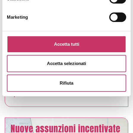
Marketing
SGB Identity Magazine – Estate 2026
Accetta tutti
venerdì, 31 Luglio 2026
Non sai cosa leggere quest'estate? Sfoglia il nostro
magazine. Al suo interno troverai tante news dal
Accetta selezionati
mondo HR, tutorial per trovare lavoro, opportunità
di formazione, novità normative, amministrative e
Rifiuta
molto altro ancora!