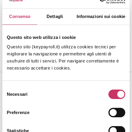
serie di benefit e incentivi legati agli anni di lavoro
maturati in azienda, sono solo alcune delle misure di
Consenso
Dettagli
Informazioni sui cookie
“
SGB Welfare
”, il programma pensato e realizzato
ascoltando i bisogni di chi fa parte del team, esempio
tangibile dell’attenzione del Gruppo SGB al benessere
Questo sito web utilizza i cookie
delle proprie persone che operano nelle sedi e sulla fitta
Questo sito (keypayroll.it) utilizza cookies tecnici per
rete di filiali sul territorio nazionale.
migliorare la navigazione e permettere agli utenti di
SCOPRI IL NOSTRO
MANIFESTO CULTURALE
?
usufruire di tutti i servizi. Per navigare correttamente è
necessario accettare i cookies.
Selezione
Necessari
del
consenso
Preferenze
Statistiche