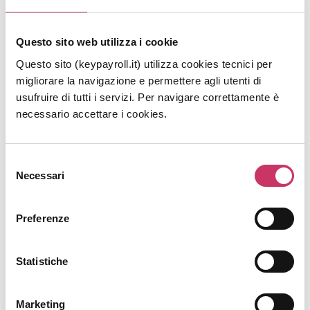
Questo sito web utilizza i cookie
Questo sito (keypayroll.it) utilizza cookies tecnici per
migliorare la navigazione e permettere agli utenti di
usufruire di tutti i servizi. Per navigare correttamente è
necessario accettare i cookies.
Selezione
Necessari
del
Come verificare la validità del Green
consenso
Pass sui luoghi di lavoro
Preferenze
venerdì, 15 Ottobre 2021
Il Green Pass è ufficialmente obbligatorio per
Statistiche
accedere ai luoghi di lavoro.Il Presidente del
Consiglio dei Ministri, in data 12 ottobre 2021 ha
Marketing
firmato il D.P.C.M. con le modalità di verifica del